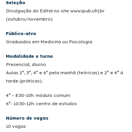
Seleção
Divulgação do Edital no site www.ipub.ufrj.br
(outubro/novembro)
Público-alvo
Graduados em Medicina ou Psicologia
Modalidade e turno
Presencial, diurno
Aulas 2ª, 3ª, 4ª e 6ª pela manhã (teóricas) e 2ª e 4ª à
tarde (práticas).
4ª – 8:30-10h: módulo comum
6ª- 10:30-12h: centro de estudos
Número de vagas
10 vagas