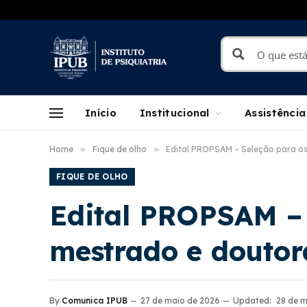
Início
Institucional
Assistência
Home
»
Fique de olho
»
Edital PROPSAM – Seleção para o
FIQUE DE OLHO
Edital PROPSAM – 
mestrado e doutor
By
Comunica IPUB
27 de maio de 2026
Updated:
28 de 