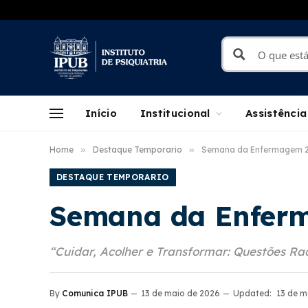
Início
Institucional
Assistência
Home
»
Destaque Temporario
»
Semana da Enfermagem 
DESTAQUE TEMPORARIO
Semana da Enfer
“Cuidar, Acolher e Transformar: Questões 
By
Comunica IPUB
13 de maio de 2026
Updated:
13 de m