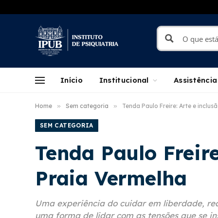
Início
Institucional
Assistência
Home
»
Sem categoria
»
Tenda Paulo Freire: Arte e inclu
SEM CATEGORIA
Tenda Paulo Freire
Praia Vermelha
Uma experiência do cuidar em liberdade, rea
uma forma de lidar com as tensões que se i