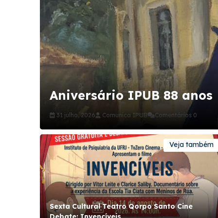
Aniversário IPUB 88 anos
31 julho, 2026
Comunica IPUB
Comentários 0
Veja também
Sexta Cultural Teatro Qorpo Santo Cine
Debate: Invencíveis