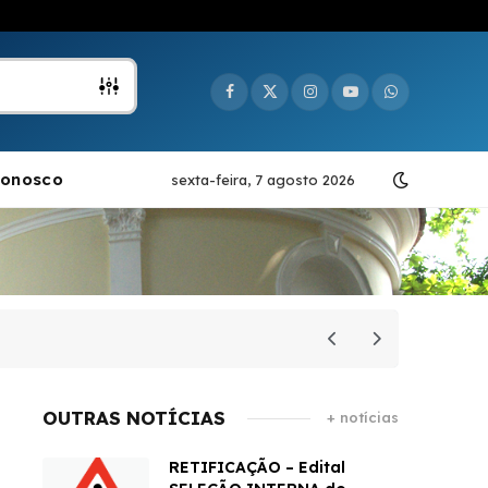
Facebook
X
Instagram
YouTube
WhatsApp
(Twitter)
Conosco
sexta-feira, 7 agosto 2026
IPUB re
OUTRAS NOTÍCIAS
+ notícias
RETIFICAÇÃO – Edital