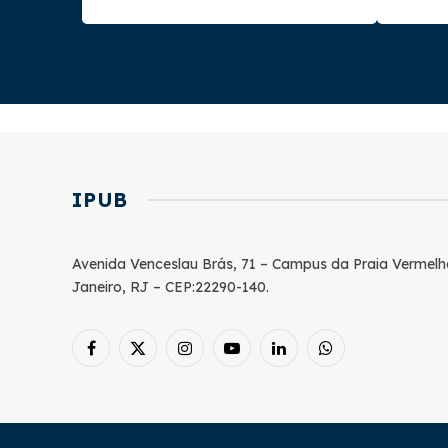
IPUB
Avenida Venceslau Brás, 71 – Campus da Praia Vermelh
Janeiro, RJ – CEP:22290-140.
Facebook
X
Instagram
YouTube
LinkedIn
WhatsApp
(Twitter)