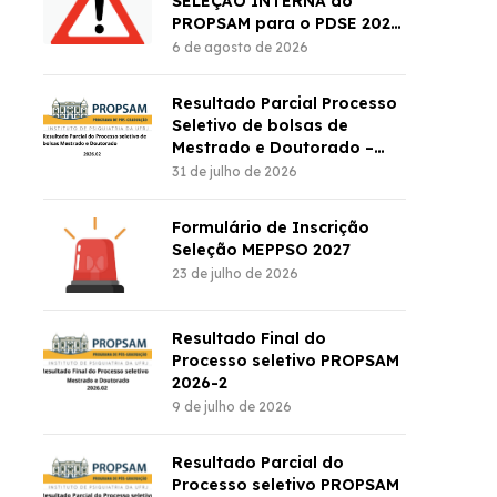
SELEÇÃO INTERNA do
PROPSAM para o PDSE 2026
– Doutorado Sanduíche –
6 de agosto de 2026
Edital CAPES 22/2026
Resultado Parcial Processo
Seletivo de bolsas de
Mestrado e Doutorado –
PROPSAM – 2026/2
31 de julho de 2026
Formulário de Inscrição
Seleção MEPPSO 2027
23 de julho de 2026
Resultado Final do
Processo seletivo PROPSAM
2026-2
9 de julho de 2026
Resultado Parcial do
Processo seletivo PROPSAM