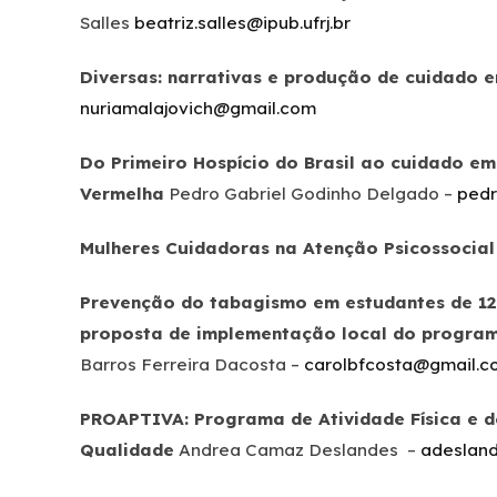
Salles
beatriz.salles@ipub.ufrj.br
Diversas: narrativas e produção de cuidado 
nuriamalajovich@gmail.com
Do Primeiro Hospício do Brasil ao cuidado e
Vermelha
Pedro Gabriel Godinho Delgado –
pedr
Mulheres Cuidadoras na Atenção Psicossocial
Prevenção do tabagismo em estudantes de 12 
proposta de implementação local do program
Barros Ferreira Dacosta –
carolbfcosta@gmail.c
PROAPTIVA: Programa de Atividade Física e
Qualidade
Andrea Camaz Deslandes –
adesland