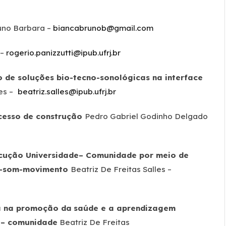
uno Barbara –
biancabrunob@gmail.com
 –
rogerio.panizzutti@ipub.ufrj.br
e soluções bio-tecno-sonológicas na interface
es –
beatriz.salles@ipub.ufrj.br
ocesso de construção
Pedro Gabriel Godinho Delgado
cução Universidade– Comunidade por meio de
rpo-som-movimento
Beatriz De Freitas Salles –
a na promoção da
saúde e a aprendizagem
 – comunidade
Beatriz De Freitas