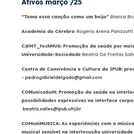
Ativos março /25
“Toma essa canção como um beijo”
Bianca Br
Academia do Cérebro
Rogerio Arena Panizzutti
C@MT_techMUS: Promoção da saúde por meio d
Universidade-Sociedade
Beatriz De Freitas Sall
Centro de Convivência e Cultura do IPUB: pr
–
pedrogabrieldelgado@gmail.com
COMunicaSoM: Promoção da saúde na interlo
possibilidades expressivas na interface co
beatriz.salles@ipub.ufrj.br
COMuniMUSICA: As experiências com a músic
musical sensível na interlocução
universidade