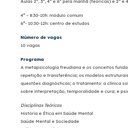
Aulas 2ª, 3ª, 4ª e 6ª pela manhã (teóricas) e 2ª e 4
4ª – 8:30-10h: módulo comum
6ª- 10:30-12h: centro de estudos
Número de vagas
10 vagas
Progr
ama
A metapsicologia freudiana e os conceitos funda
repetição e transferência; os modelos estruturais
questões diagnósticas; o tratamento: a clínica so
sobre interpretação, temporalidade e cura; e psic
Disciplinas Teóricas
História e Ética em Saúde Mental
Saúde Mental e Sociedade