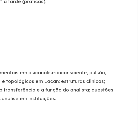
ª à tarde (práticas).
mentais em psicanálise: inconsciente, pulsão,
 e topológicos em Lacan: estruturas clínicas;
b transferência e a função do analista; questões
análise em instituições.