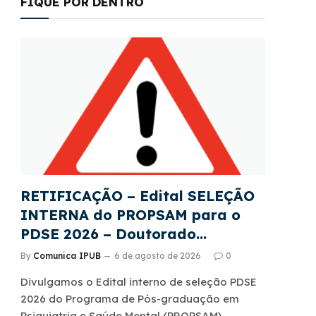
FIQUE POR DENTRO
RETIFICAÇÃO – Edital SELEÇÃO
INTERNA do PROPSAM para o
PDSE 2026 – Doutorado
Sanduíche – Edital CAPES
By
Comunica IPUB
6 de agosto de 2026
0
22/2026
Divulgamos o Edital interno de seleção PDSE
2026 do Programa de Pós-graduação em
Psiquiatria e Saúde Mental (PROPSAM),