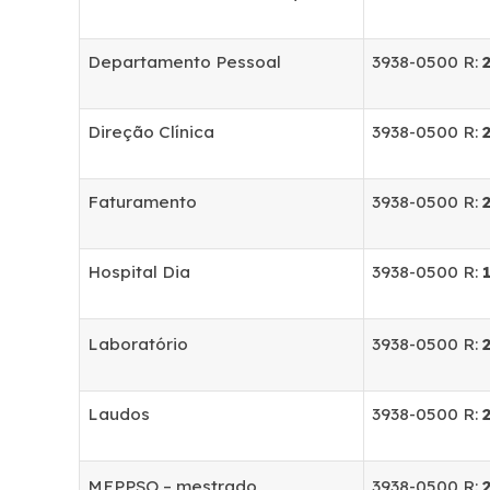
Departamento Pessoal
3938-0500 R:
Direção Clínica
3938-0500 R:
Faturamento
3938-0500 R:
Hospital Dia
3938-0500 R:
Laboratório
3938-0500 R:
Laudos
3938-0500 R:
MEPPSO – mestrado
3938-0500 R: