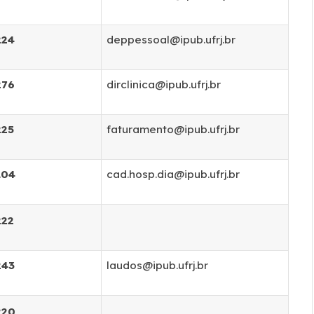
224
deppessoal@ipub.ufrj.br
276
dirclinica@ipub.ufrj.br
225
faturamento@ipub.ufrj.br
104
cad.hosp.dia@ipub.ufrj.br
222
243
laudos@ipub.ufrj.br
220