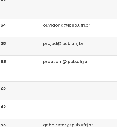
234
ouvidoria@ipub.ufrj.br
258
projad@ipub.ufrj.br
285
propsam@ipub.ufrj.br
223
242
233
gabdiretor@ipub.ufrj.br