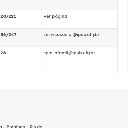
220/221
Ver página
256/247
servicosocial@ipub.ufrj.br
228
spia.infantil@ipub.ufrj.br
a – Botafogo – Rio de