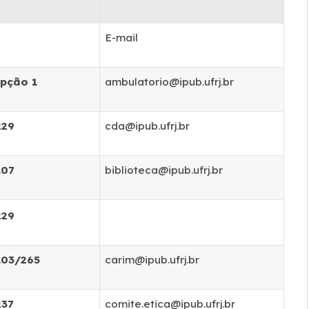
E-mail
pção 1
ambulatorio@ipub.ufrj.br
229
cda@ipub.ufrj.br
107
biblioteca@ipub.ufrj.br
229
103/265
carim@ipub.ufrj.br
237
comite.etica@ipub.ufrj.br