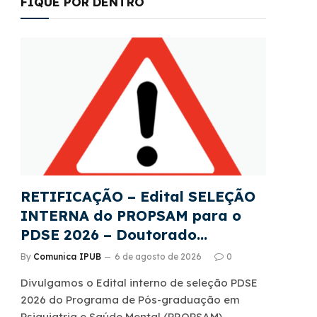
FIQUE POR DENTRO
RETIFICAÇÃO – Edital SELEÇÃO
INTERNA do PROPSAM para o
PDSE 2026 – Doutorado
Sanduíche – Edital CAPES
By
Comunica IPUB
6 de agosto de 2026
0
22/2026
Divulgamos o Edital interno de seleção PDSE
2026 do Programa de Pós-graduação em
Psiquiatria e Saúde Mental (PROPSAM),