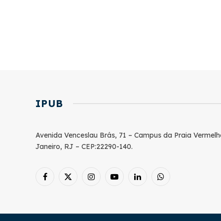
IPUB
Avenida Venceslau Brás, 71 – Campus da Praia Vermelh
Janeiro, RJ – CEP:22290-140.
Facebook
X
Instagram
YouTube
LinkedIn
WhatsApp
(Twitter)